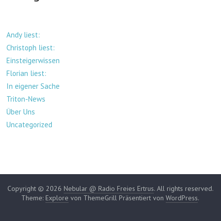
Andy liest:
Christoph liest:
Einsteigerwissen
Florian liest:
In eigener Sache
Triton-News
Über Uns
Uncategorized
Copyright © 2026
Nebular @ Radio Freies Ertrus
. All rights reserved.
Theme:
Explore
von ThemeGrill Präsentiert von
WordPress
.