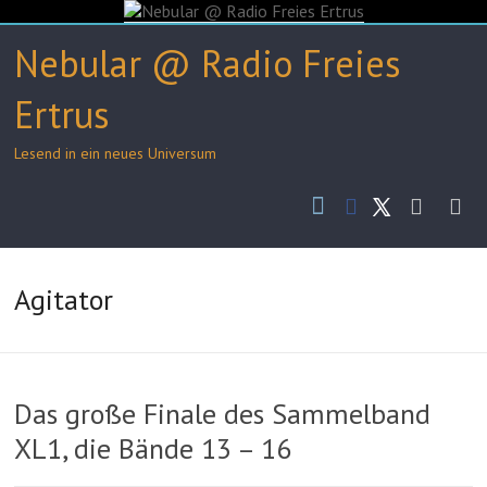
Skip
to
Nebular @ Radio Freies
content
Ertrus
Lesend in ein neues Universum
Facebook
Masto
R
be
Twitter
g
Agitator
Das große Finale des Sammelband
XL1, die Bände 13 – 16