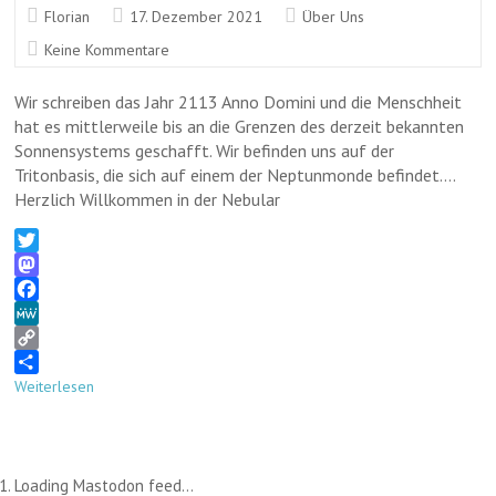
Florian
17. Dezember 2021
Über Uns
Keine Kommentare
Wir schreiben das Jahr 2113 Anno Domini und die Menschheit
hat es mittlerweile bis an die Grenzen des derzeit bekannten
Sonnensystems geschafft. Wir befinden uns auf der
Tritonbasis, die sich auf einem der Neptunmonde befindet….
Herzlich Willkommen in der Nebular
T
w
M
i
a
F
t
s
a
M
t
t
c
e
C
e
o
e
W
o
T
Weiterlesen
r
d
b
e
p
e
o
o
y
i
n
o
L
l
k
i
e
Loading Mastodon feed...