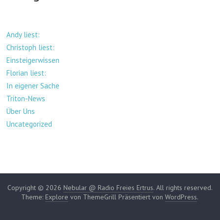
Andy liest:
Christoph liest:
Einsteigerwissen
Florian liest:
In eigener Sache
Triton-News
Über Uns
Uncategorized
Copyright © 2026
Nebular @ Radio Freies Ertrus
. All rights reserved.
Theme:
Explore
von ThemeGrill Präsentiert von
WordPress
.