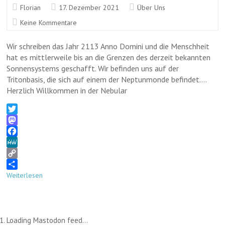
Florian
17. Dezember 2021
Über Uns
Keine Kommentare
Wir schreiben das Jahr 2113 Anno Domini und die Menschheit
hat es mittlerweile bis an die Grenzen des derzeit bekannten
Sonnensystems geschafft. Wir befinden uns auf der
Tritonbasis, die sich auf einem der Neptunmonde befindet….
Herzlich Willkommen in der Nebular
T
w
M
i
a
F
t
s
a
M
t
t
c
e
C
e
o
e
W
o
T
Weiterlesen
r
d
b
e
p
e
o
o
y
i
n
o
L
l
k
i
e
Loading Mastodon feed...