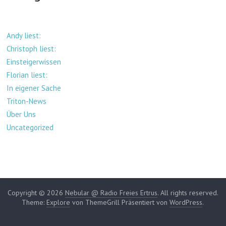
Andy liest:
Christoph liest:
Einsteigerwissen
Florian liest:
In eigener Sache
Triton-News
Über Uns
Uncategorized
Copyright © 2026
Nebular @ Radio Freies Ertrus
. All rights reserved.
Theme:
Explore
von ThemeGrill Präsentiert von
WordPress
.